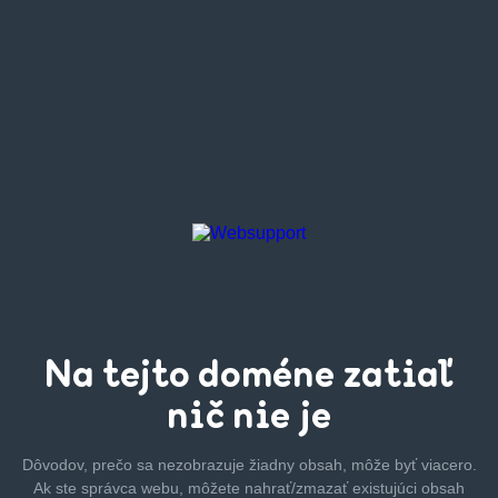
Na tejto
doméne zatiaľ
nič nie je
Dôvodov, prečo sa nezobrazuje žiadny obsah, môže byť
viacero.
Ak ste správca webu, môžete nahrať/zmazať
existujúci obsah